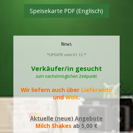
Speisekarte PDF (Englisch)
News
*UPDATE vom 01.12
.*
Verkäufer/in gesucht
zum nächstmöglichen Zeitpunkt
Wir liefern auch über
Lieferando
und
Wolt
.
Aktuelle (neue) Angebote
Milch Shakes
ab 5,00 €