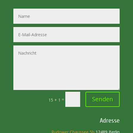
Senden
=
15 + 1
Adresse
Rudower Chaussee 5b
12489 Berlin